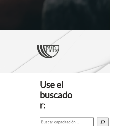
Use el
buscado
r:
B
u