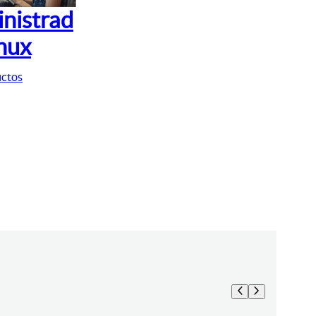
nistrad
inux
uctos