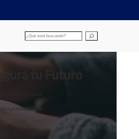
Buscar
egurá tu Futuro
rrollo profesional.
nternacionalmente.
crosoft.