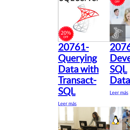
20761-
207
Querying
Deve
Data with
SQL
Transact-
Data
SQL
Leer más
Leer más