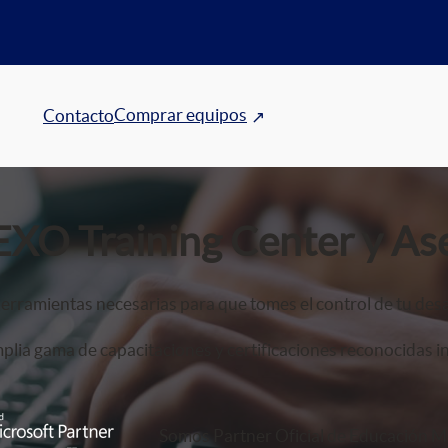
Comprar equipos
Contacto
EXO Training Center y As
erramientas necesarias para que tomes el control de tu desa
lia gama de capacitaciones y certificaciones reconocidas i
Somos Partner Oficial de Educación Mi