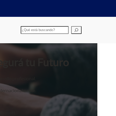
Buscar
egurá tu Futuro
rrollo profesional.
nternacionalmente.
crosoft.