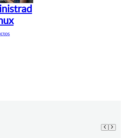
nistrad
inux
uctos