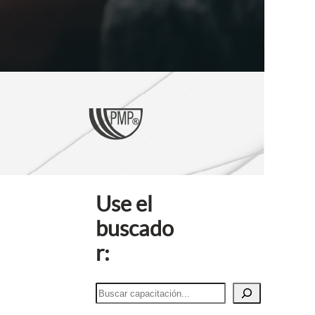
Use el
buscado
r:
B
u