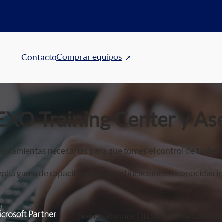
Comprar equipos
Contacto
EXO Training Center y As
erramientas necesarias para que tomes el control de tu desa
lia gama de capacitaciones y certificaciones reconocidas i
Somos Partner Oficial de Educación Mi