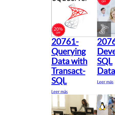
20761-
207
Querying
Deve
Data with
SQL
Transact-
Data
SQL
Leer más
Leer más