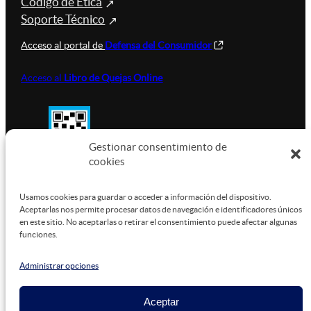
Código de Ética
Soporte Técnico
Acceso al portal de
Defensa del Consumidor
Acceso al
Libro de Quejas Online
Gestionar consentimiento de
cookies
SUSTENTABILIDAD
Usamos cookies para guardar o acceder a información del dispositivo.
Aceptarlas nos permite procesar datos de navegación e identificadores únicos
en este sitio. No aceptarlas o retirar el consentimiento puede afectar algunas
funciones.
Este sitio está alojado en
Microsoft Azure
, funcionando
con energía verde.
Administrar opciones
Aceptar