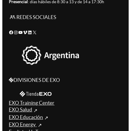
Presencial
: días hábiles de 8:30 a 13 y de 14 a 17:30h
REDES SOCIALES
Facebook
Instagram
YouTube
Vimeo
LinkedIn
X
DIVISIONES DE EXO
EXO Training Center
EXO Salud
EXO Educación
EXO Energy