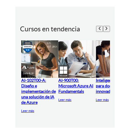
Cursos en tendencia
AI-102T00-A:
AI-900T00:
Inteligencia artifici
Diseño e
Microsoft Azure AI
para docentes
implementación de
Fundamentals
innovadores
una solución de IA
Leer más
Leer más
de Azure
Leer más