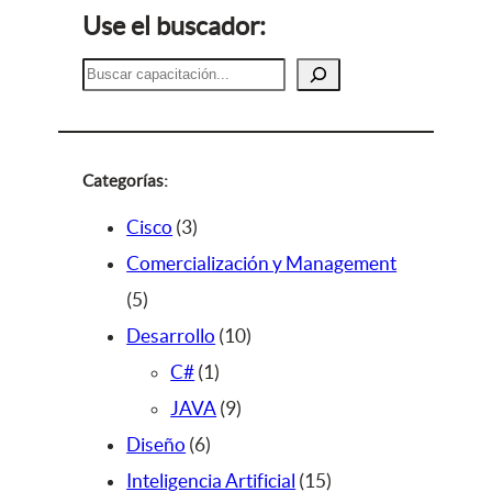
Use el buscador:
B
u
s
c
a
Categorías:
r
3
Cisco
3
p
Comercialización y Management
5
r
5
p
o
1
Desarrollo
10
r
d
1
0
C#
1
o
u
p
9
p
JAVA
9
d
c
6
r
p
r
Diseño
6
u
t
p
o
r
o
1
Inteligencia Artificial
15