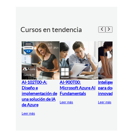
Cursos en tendencia
AI-102T00-A:
AI-900T00:
Inteligencia artifici
Diseño e
Microsoft Azure AI
para docentes
implementación de
Fundamentals
innovadores
una solución de IA
Leer más
Leer más
de Azure
Leer más