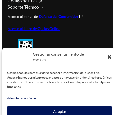
Código de Ética
Soporte Técnico
Acceso al portal de
Defensa del Consumidor
Acceso al
Libro de Quejas Online
Gestionar consentimiento de
cookies
SUSTENTABILIDAD
Usamos cookies para guardar o acceder a información del dispositivo.
Aceptarlas nos permite procesar datos de navegación e identificadores únicos
en este sitio. No aceptarlas o retirar el consentimiento puede afectar algunas
funciones.
Este sitio está alojado en
Microsoft Azure
, funcionando
con energía verde.
Administrar opciones
Aceptar