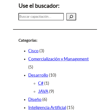
Use el buscador:
B
u
s
c
a
Categorías:
r
3
Cisco
3
p
Comercialización y Management
5
r
5
p
o
1
Desarrollo
10
r
d
1
0
C#
1
o
u
p
9
p
JAVA
9
d
c
6
r
p
r
Diseño
6
u
t
p
o
r
o
1
Inteligencia Artificial
15