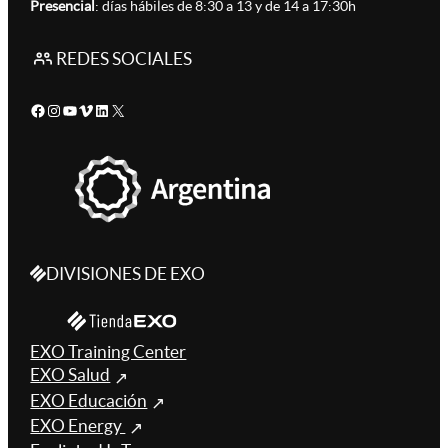
Presencial
: días hábiles de 8:30 a 13 y de 14 a 17:30h
REDES SOCIALES
Facebook
Instagram
YouTube
Vimeo
LinkedIn
X
DIVISIONES DE EXO
EXO Training Center
EXO Salud
EXO Educación
EXO Energy