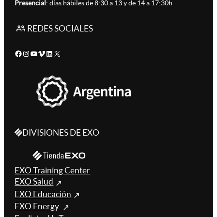
Presencial
: días hábiles de 8:30 a 13 y de 14 a 17:30h
REDES SOCIALES
Facebook
Instagram
YouTube
Vimeo
LinkedIn
X
DIVISIONES DE EXO
EXO Training Center
EXO Salud
EXO Educación
EXO Energy