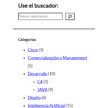
Use el buscador:
B
u
s
c
a
Categorías:
r
3
Cisco
3
p
Comercialización y Management
5
r
5
p
o
1
Desarrollo
10
r
d
1
0
C#
1
o
u
p
9
p
JAVA
9
d
c
6
r
p
r
Diseño
6
u
t
p
o
r
o
1
Inteligencia Artificial
15