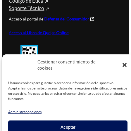
Código de Ética
Soporte Técnico
Acceso al portal de
Defensa del Consumidor
Acceso al
Libro de Quejas Online
Gestionar consentimiento de
cookies
SUSTENTABILIDAD
Usamos cookies para guardar o acceder a información del dispositivo.
Aceptarlas nos permite procesar datos de navegación e identificadores únicos
en este sitio. No aceptarlas o retirar el consentimiento puede afectar algunas
funciones.
Este sitio está alojado en
Microsoft Azure
, funcionando
con energía verde.
Administrar opciones
Aceptar