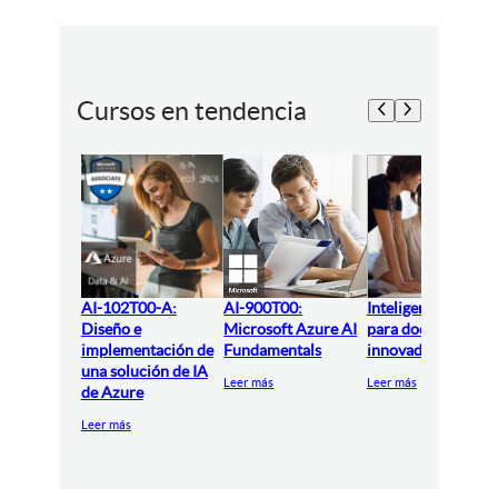
Cursos en tendencia
AI-102T00-A:
AI-900T00:
Inteligencia artifici
Diseño e
Microsoft Azure AI
para docentes
implementación de
Fundamentals
innovadores
una solución de IA
Leer más
Leer más
de Azure
Leer más