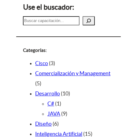
Use el buscador:
B
u
s
c
a
Categorías:
r
3
Cisco
3
p
Comercialización y Management
5
r
5
p
o
1
Desarrollo
10
r
d
1
0
C#
1
o
u
p
9
p
JAVA
9
d
c
6
r
p
r
Diseño
6
u
t
p
o
r
o
1
Inteligencia Artificial
15