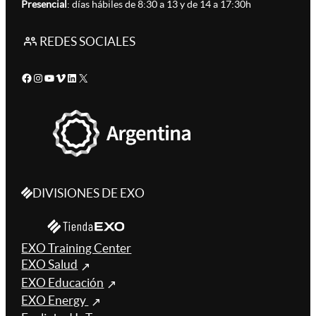
Presencial
: días hábiles de 8:30 a 13 y de 14 a 17:30h
REDES SOCIALES
Facebook
Instagram
YouTube
Vimeo
LinkedIn
X
DIVISIONES DE EXO
EXO Training Center
EXO Salud
EXO Educación
EXO Energy