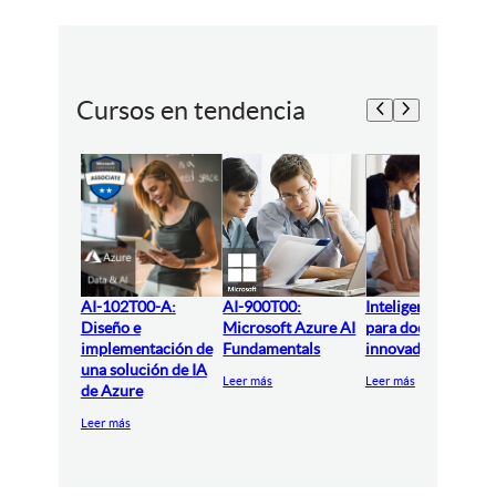
Cursos en tendencia
AI-102T00-A:
AI-900T00:
Inteligencia artifici
Diseño e
Microsoft Azure AI
para docentes
implementación de
Fundamentals
innovadores
una solución de IA
Leer más
Leer más
de Azure
Leer más