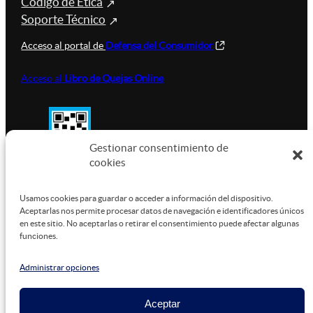
Código de Ética
Soporte Técnico
Acceso al portal de
Defensa del Consumidor
Acceso al
Libro de Quejas Online
Gestionar consentimiento de
cookies
SUSTENTABILIDAD
Usamos cookies para guardar o acceder a información del dispositivo.
Aceptarlas nos permite procesar datos de navegación e identificadores únicos
en este sitio. No aceptarlas o retirar el consentimiento puede afectar algunas
funciones.
Este sitio está alojado en
Microsoft Azure
, funcionando
con energía verde.
Administrar opciones
Aceptar