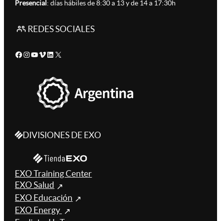
Presencial
: días hábiles de 8:30 a 13 y de 14 a 17:30h
REDES SOCIALES
Facebook
Instagram
YouTube
Vimeo
LinkedIn
X
DIVISIONES DE EXO
EXO Training Center
EXO Salud
EXO Educación
EXO Energy