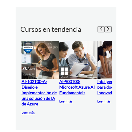
Cursos en tendencia
AI-102T00-A:
AI-900T00:
Inteligencia artifici
Diseño e
Microsoft Azure AI
para docentes
implementación de
Fundamentals
innovadores
una solución de IA
Leer más
Leer más
de Azure
Leer más