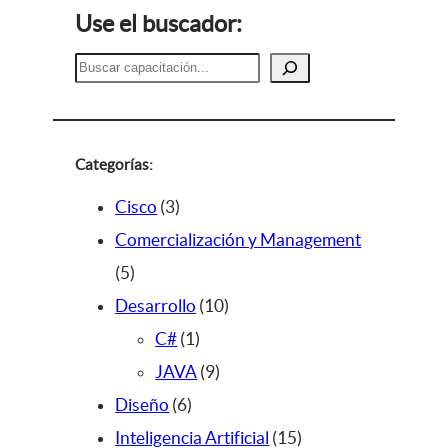
Use el buscador:
B
u
s
c
a
Categorías:
r
3
Cisco
3
p
Comercialización y Management
5
r
5
p
o
1
Desarrollo
10
r
d
1
0
C#
1
o
u
p
9
p
JAVA
9
d
c
6
r
p
r
Diseño
6
u
t
p
o
r
o
1
Inteligencia Artificial
15