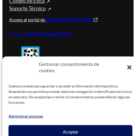
Código de Ética
Soporte Técnico
Acceso al portal de
Defensa del Consumidor
Acceso al
Libro de Quejas Online
Gestionar consentimiento de
cookies
SUSTENTABILIDAD
Usamos cookies para guardar o acceder a información del dispositivo.
Aceptarlas nos permite procesar datos de navegación e identificadores únicos
en este sitio. No aceptarlas o retirar el consentimiento puede afectar algunas
funciones.
Este sitio está alojado en
Microsoft Azure
, funcionando
con energía verde.
Administrar opciones
Aceptar