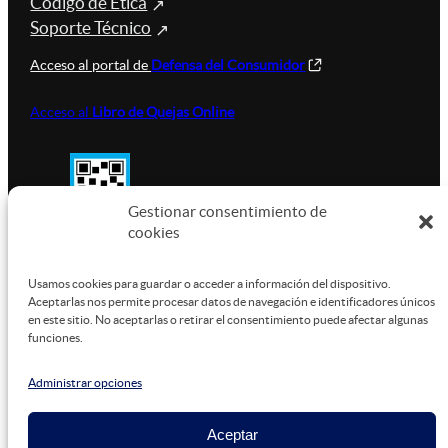
Código de Ética
Soporte Técnico
Acceso al portal de
Defensa del Consumidor
Acceso al
Libro de Quejas Online
Gestionar consentimiento de
cookies
SUSTENTABILIDAD
Usamos cookies para guardar o acceder a información del dispositivo.
Aceptarlas nos permite procesar datos de navegación e identificadores únicos
en este sitio. No aceptarlas o retirar el consentimiento puede afectar algunas
funciones.
Este sitio está alojado en
Microsoft Azure
, funcionando
con energía verde.
Administrar opciones
Aceptar