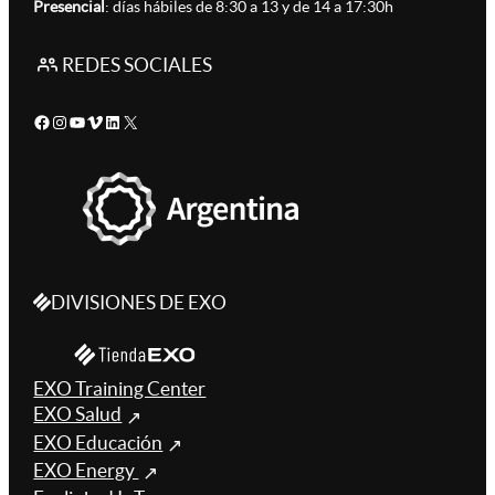
Presencial
: días hábiles de 8:30 a 13 y de 14 a 17:30h
REDES SOCIALES
Facebook
Instagram
YouTube
Vimeo
LinkedIn
X
DIVISIONES DE EXO
EXO Training Center
EXO Salud
EXO Educación
EXO Energy