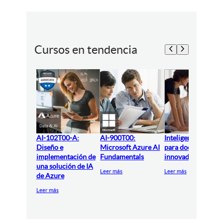
Cursos en tendencia
AI-102T00-A:
AI-900T00:
Inteligencia artifici
Diseño e
Microsoft Azure AI
para docentes
implementación de
Fundamentals
innovadores
una solución de IA
Leer más
Leer más
de Azure
Leer más