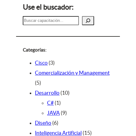
Use el buscador:
B
u
s
c
a
Categorías:
r
3
Cisco
3
p
Comercialización y Management
5
r
5
p
o
1
Desarrollo
10
r
d
1
0
C#
1
o
u
p
9
p
JAVA
9
d
c
6
r
p
r
Diseño
6
u
t
p
o
r
o
1
Inteligencia Artificial
15