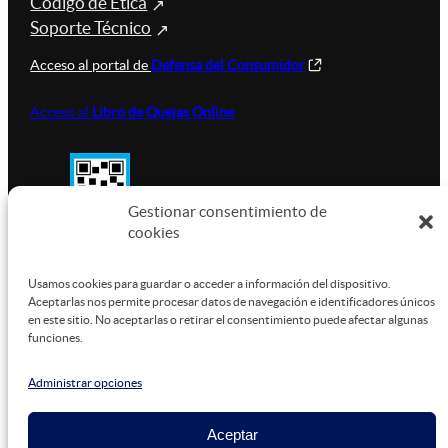
Código de Ética
Soporte Técnico
Acceso al portal de
Defensa del Consumidor
Acceso al
Libro de Quejas Online
Gestionar consentimiento de
cookies
SUSTENTABILIDAD
Usamos cookies para guardar o acceder a información del dispositivo.
Aceptarlas nos permite procesar datos de navegación e identificadores únicos
en este sitio. No aceptarlas o retirar el consentimiento puede afectar algunas
funciones.
Este sitio está alojado en
Microsoft Azure
, funcionando
con energía verde.
Administrar opciones
Aceptar