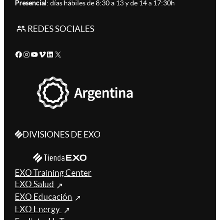
Presencial
: días hábiles de 8:30 a 13 y de 14 a 17:30h
REDES SOCIALES
Facebook
Instagram
YouTube
Vimeo
LinkedIn
X
DIVISIONES DE EXO
EXO Training Center
EXO Salud
EXO Educación
EXO Energy