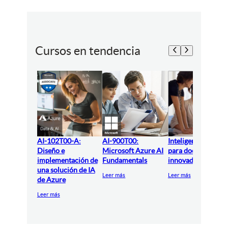
Cursos en tendencia
AI-102T00-A:
AI-900T00:
Inteligencia artifici
Diseño e
Microsoft Azure AI
para docentes
implementación de
Fundamentals
innovadores
una solución de IA
Leer más
Leer más
de Azure
Leer más