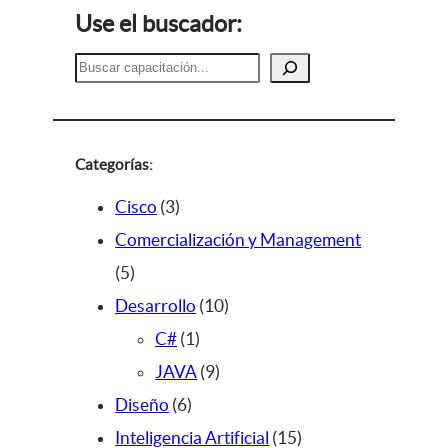
Use el buscador:
B
u
s
c
a
Categorías:
r
3
Cisco
3
p
Comercialización y Management
5
r
5
p
o
1
Desarrollo
10
r
d
1
0
C#
1
o
u
p
9
p
JAVA
9
d
c
6
r
p
r
Diseño
6
u
t
p
o
r
o
1
Inteligencia Artificial
15