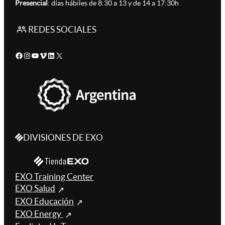
Presencial
: días hábiles de 8:30 a 13 y de 14 a 17:30h
REDES SOCIALES
Facebook
Instagram
YouTube
Vimeo
LinkedIn
X
DIVISIONES DE EXO
EXO Training Center
EXO Salud
EXO Educación
EXO Energy