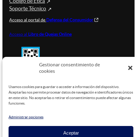
Código de Ética
Soporte Técnico
Acceso al portal de
Defensa del Consumidor
Acceso al
Libro de Quejas Online
Gestionar consentimiento de
cookies
SUSTENTABILIDAD
Usamos cookies para guardar o acceder a información del dispositivo.
Aceptarlas nos permite procesar datos de navegación e identificadores únicos
en este sitio. No aceptarlas o retirar el consentimiento puede afectar algunas
funciones.
Este sitio está alojado en
Microsoft Azure
, funcionando
con energía verde.
Administrar opciones
Aceptar