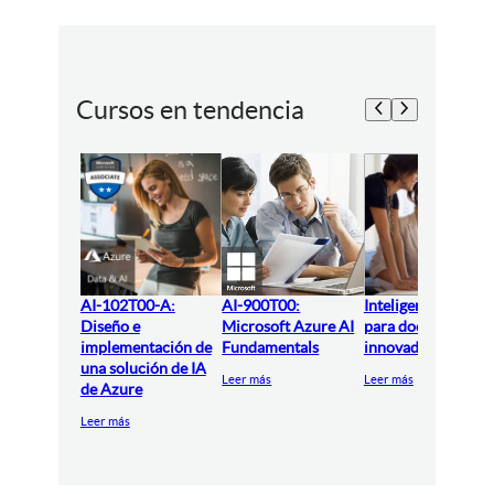
Cursos en tendencia
AI-102T00-A:
AI-900T00:
Inteligencia artifici
Diseño e
Microsoft Azure AI
para docentes
implementación de
Fundamentals
innovadores
una solución de IA
Leer más
Leer más
de Azure
Leer más