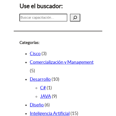
Use el buscador:
B
u
s
c
a
Categorías:
r
3
Cisco
3
p
Comercialización y Management
5
r
5
p
o
1
Desarrollo
10
r
d
1
0
C#
1
o
u
p
9
p
JAVA
9
d
c
6
r
p
r
Diseño
6
u
t
p
o
r
o
1
Inteligencia Artificial
15