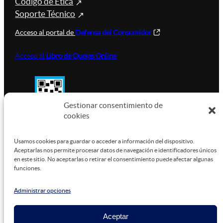
Código de Ética
Soporte Técnico
Acceso al portal de
Defensa del Consumidor
Acceso al
Libro de Quejas Online
Gestionar consentimiento de
cookies
SUSTENTABILIDAD
Usamos cookies para guardar o acceder a información del dispositivo.
Aceptarlas nos permite procesar datos de navegación e identificadores únicos
en este sitio. No aceptarlas o retirar el consentimiento puede afectar algunas
funciones.
Este sitio está alojado en
Microsoft Azure
, funcionando
con energía verde.
Administrar opciones
Aceptar