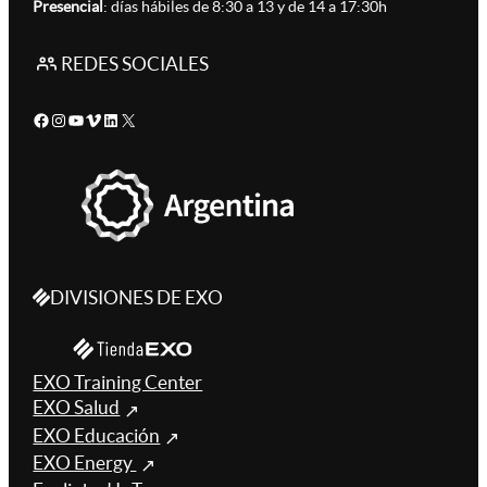
Presencial
: días hábiles de 8:30 a 13 y de 14 a 17:30h
REDES SOCIALES
Facebook
Instagram
YouTube
Vimeo
LinkedIn
X
DIVISIONES DE EXO
EXO Training Center
EXO Salud
EXO Educación
EXO Energy