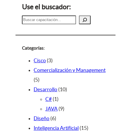
Use el buscador:
B
u
s
c
a
Categorías:
r
3
Cisco
3
p
Comercialización y Management
5
r
5
p
o
1
Desarrollo
10
r
d
1
0
C#
1
o
u
p
9
p
JAVA
9
d
c
6
r
p
r
Diseño
6
u
t
p
o
r
o
1
Inteligencia Artificial
15