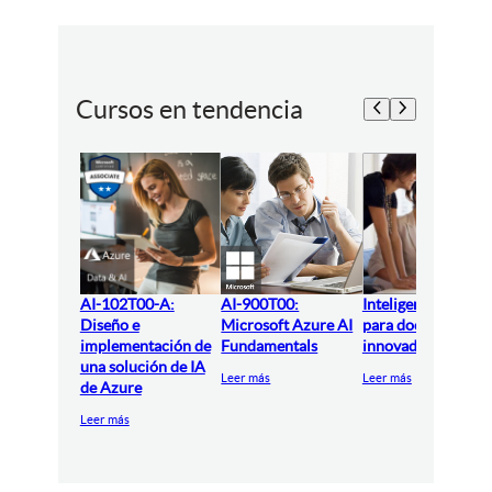
Cursos en tendencia
AI-102T00-A:
AI-900T00:
Inteligencia artifici
Diseño e
Microsoft Azure AI
para docentes
implementación de
Fundamentals
innovadores
una solución de IA
Leer más
Leer más
de Azure
Leer más