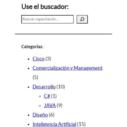
Use el buscador:
B
u
s
c
a
Categorías:
r
3
Cisco
3
p
Comercialización y Management
5
r
5
p
o
1
Desarrollo
10
r
d
1
0
C#
1
o
u
p
9
p
JAVA
9
d
c
6
r
p
r
Diseño
6
u
t
p
o
r
o
1
Inteligencia Artificial
15