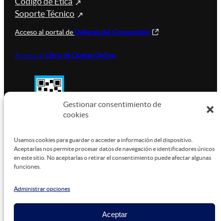
Código de Ética
Soporte Técnico
Acceso al portal de
Defensa del Consumidor
Acceso al
Libro de Quejas Online
Gestionar consentimiento de
cookies
SUSTENTABILIDAD
Usamos cookies para guardar o acceder a información del dispositivo.
Aceptarlas nos permite procesar datos de navegación e identificadores únicos
en este sitio. No aceptarlas o retirar el consentimiento puede afectar algunas
funciones.
Este sitio está alojado en
Microsoft Azure
, funcionando
con energía verde.
Administrar opciones
Aceptar