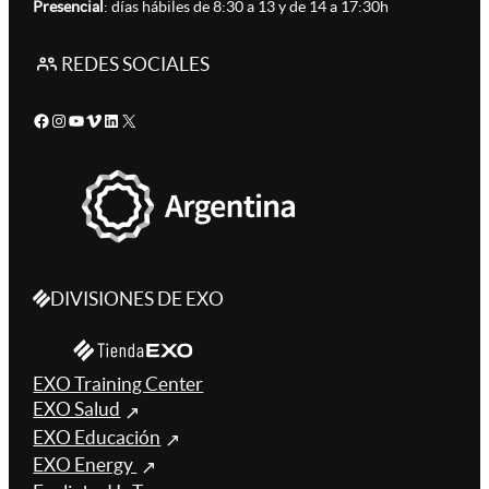
Presencial
: días hábiles de 8:30 a 13 y de 14 a 17:30h
REDES SOCIALES
Facebook
Instagram
YouTube
Vimeo
LinkedIn
X
DIVISIONES DE EXO
EXO Training Center
EXO Salud
EXO Educación
EXO Energy