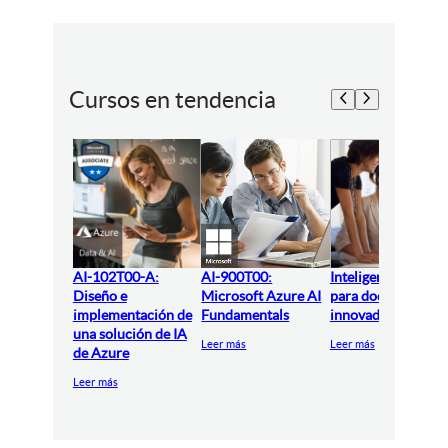
Cursos en tendencia
AI-102T00-A:
AI-900T00:
Inteligencia artifici
Diseño e
Microsoft Azure AI
para docentes
implementación de
Fundamentals
innovadores
una solución de IA
Leer más
Leer más
de Azure
Leer más