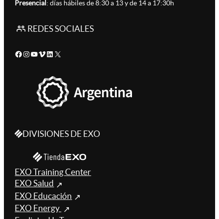
Presencial
: días hábiles de 8:30 a 13 y de 14 a 17:30h
REDES SOCIALES
Facebook
Instagram
YouTube
Vimeo
LinkedIn
X
DIVISIONES DE EXO
EXO Training Center
EXO Salud
EXO Educación
EXO Energy