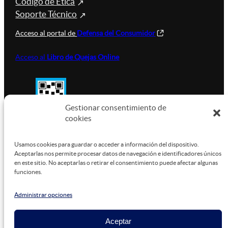
Código de Ética
Soporte Técnico
Acceso al portal de
Defensa del Consumidor
Acceso al
Libro de Quejas Online
Gestionar consentimiento de
cookies
SUSTENTABILIDAD
Usamos cookies para guardar o acceder a información del dispositivo.
Aceptarlas nos permite procesar datos de navegación e identificadores únicos
en este sitio. No aceptarlas o retirar el consentimiento puede afectar algunas
funciones.
Este sitio está alojado en
Microsoft Azure
, funcionando
con energía verde.
Administrar opciones
Aceptar