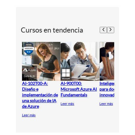
Cursos en tendencia
AI-102T00-A:
AI-900T00:
Inteligencia artifici
Diseño e
Microsoft Azure AI
para docentes
implementación de
Fundamentals
innovadores
una solución de IA
Leer más
Leer más
de Azure
Leer más