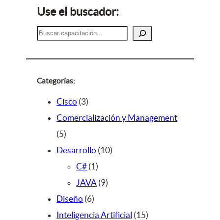
Use el buscador:
B
u
s
c
a
Categorías:
r
3
Cisco
3
p
Comercialización y Management
5
r
5
p
o
1
Desarrollo
10
r
d
1
0
C#
1
o
u
p
9
p
JAVA
9
d
c
6
r
p
r
Diseño
6
u
t
p
o
r
o
1
Inteligencia Artificial
15