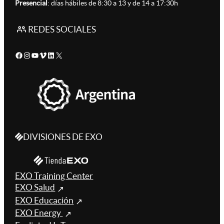
Presencial
: días hábiles de 8:30 a 13 y de 14 a 17:30h
REDES SOCIALES
Facebook
Instagram
YouTube
Vimeo
LinkedIn
X
DIVISIONES DE EXO
EXO Training Center
EXO Salud
EXO Educación
EXO Energy