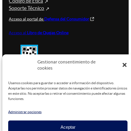
Código de Ética
Soporte Técnico
Acceso al portal de
Defensa del Consumidor
Acceso al
Libro de Quejas Online
Gestionar consentimiento de
cookies
SUSTENTABILIDAD
Usamos cookies para guardar o acceder a información del dispositivo.
Aceptarlas nos permite procesar datos de navegación e identificadores únicos
en este sitio. No aceptarlas o retirar el consentimiento puede afectar algunas
funciones.
Este sitio está alojado en
Microsoft Azure
, funcionando
con energía verde.
Administrar opciones
Aceptar