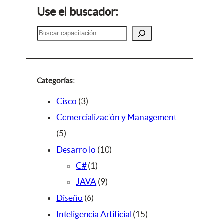
Use el buscador:
B
u
s
c
a
Categorías:
r
3
Cisco
3
p
Comercialización y Management
5
r
5
p
o
1
Desarrollo
10
r
d
1
0
C#
1
o
u
p
9
p
JAVA
9
d
c
6
r
p
r
Diseño
6
u
t
p
o
r
o
1
Inteligencia Artificial
15