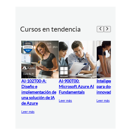
Cursos en tendencia
AI-102T00-A:
AI-900T00:
Inteligencia artifici
Diseño e
Microsoft Azure AI
para docentes
implementación de
Fundamentals
innovadores
una solución de IA
Leer más
Leer más
de Azure
Leer más