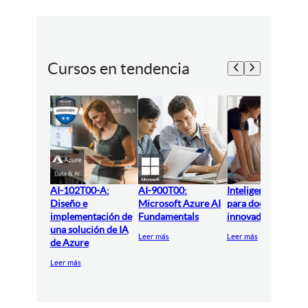
Cursos en tendencia
AI-102T00-A:
AI-900T00:
Inteligencia artifici
Diseño e
Microsoft Azure AI
para docentes
implementación de
Fundamentals
innovadores
una solución de IA
Leer más
Leer más
de Azure
Leer más