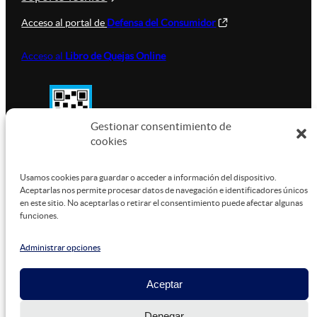
Acceso al portal de
Defensa del Consumidor
Acceso al
Libro de Quejas Online
Gestionar consentimiento de
cookies
SUSTENTABILIDAD
Usamos cookies para guardar o acceder a información del dispositivo.
Aceptarlas nos permite procesar datos de navegación e identificadores únicos
en este sitio. No aceptarlas o retirar el consentimiento puede afectar algunas
funciones.
Este sitio está alojado en
Microsoft Azure
, funcionando
con energía verde.
Administrar opciones
Aceptar
©
2026
Denegar