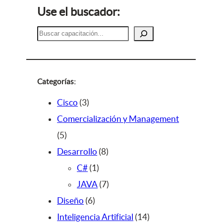
Use el buscador:
B
u
s
c
a
Categorías:
r
3
Cisco
3
p
Comercialización y Management
5
r
5
p
o
8
Desarrollo
8
r
d
1
p
C#
1
o
u
p
r
7
JAVA
7
d
c
6
r
o
p
Diseño
6
u
t
p
o
d
r
1
Inteligencia Artificial
14