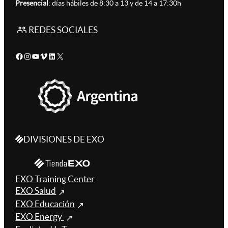
Presencial
: días hábiles de 8:30 a 13 y de 14 a 17:30h
REDES SOCIALES
Facebook
Instagram
YouTube
Vimeo
LinkedIn
X
DIVISIONES DE EXO
EXO Training Center
EXO Salud
EXO Educación
EXO Energy