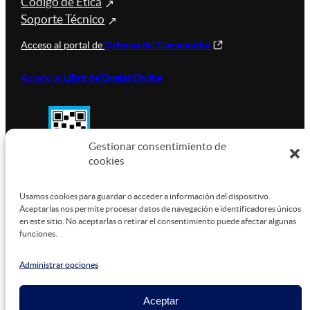
Código de Ética
Soporte Técnico
Acceso al portal de
Defensa del Consumidor
Acceso al
Libro de Quejas Online
Gestionar consentimiento de
cookies
SUSTENTABILIDAD
Usamos cookies para guardar o acceder a información del dispositivo.
Aceptarlas nos permite procesar datos de navegación e identificadores únicos
en este sitio. No aceptarlas o retirar el consentimiento puede afectar algunas
funciones.
Este sitio está alojado en
Microsoft Azure
, funcionando
con energía verde.
Administrar opciones
Aceptar