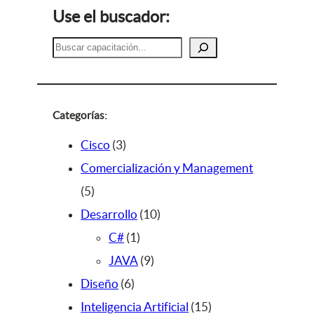
Use el buscador:
B
u
s
c
a
Categorías:
r
3
Cisco
3
p
Comercialización y Management
5
r
5
p
o
1
Desarrollo
10
r
d
1
0
C#
1
o
u
p
9
p
JAVA
9
d
c
6
r
p
r
Diseño
6
u
t
p
o
r
o
1
Inteligencia Artificial
15