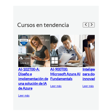
Cursos en tendencia
AI-102T00-A:
AI-900T00:
Inteligencia artifici
Diseño e
Microsoft Azure AI
para docentes
implementación de
Fundamentals
innovadores
una solución de IA
Leer más
Leer más
de Azure
Leer más