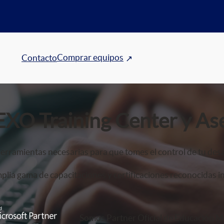
Comprar equipos
Contacto
EXO Training Center y As
erramientas necesarias para que tomes el control de tu desa
lia gama de capacitaciones y certificaciones reconocidas i
Somos Partner Oficial de Educación Mi