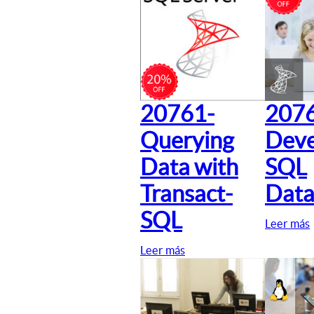
20761-
207
Querying
Deve
Data with
SQL
Transact-
Data
SQL
Leer más
Leer más