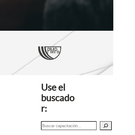
Use el
buscado
r:
B
u