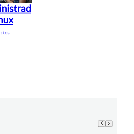
nistrad
inux
uctos