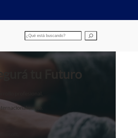
Buscar
egurá tu Futuro
rrollo profesional.
nternacionalmente.
crosoft.