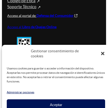
Código de Ética
Soporte Técnico
Acceso al portal de
Defensa del Consumidor
Acceso al
Libro de Quejas Online
Gestionar consentimiento de
cookies
SUSTENTABILIDAD
Usamos cookies para guardar o acceder a información del dispositivo.
Aceptarlas nos permite procesar datos de navegación e identificadores únicos
en este sitio. No aceptarlas o retirar el consentimiento puede afectar algunas
funciones.
Este sitio está alojado en
Microsoft Azure
, funcionando
con energía verde.
Administrar opciones
Aceptar