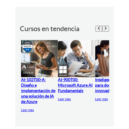
Cursos en tendencia
AI-102T00-A:
AI-900T00:
Inteligencia artifici
Diseño e
Microsoft Azure AI
para docentes
implementación de
Fundamentals
innovadores
una solución de IA
Leer más
Leer más
de Azure
Leer más