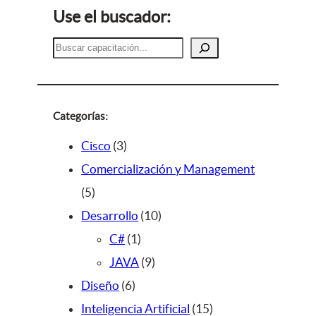
Use el buscador:
B
u
s
c
a
Categorías:
r
3
Cisco
3
p
Comercialización y Management
5
r
5
p
o
1
Desarrollo
10
r
d
1
0
C#
1
o
u
p
9
p
JAVA
9
d
c
6
r
p
r
Diseño
6
u
t
p
o
r
o
1
Inteligencia Artificial
15