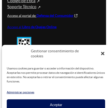
Código de Ética
Soporte Técnico
Acceso al portal de
Defensa del Consumidor
Acceso al
Libro de Quejas Online
Gestionar consentimiento de
cookies
SUSTENTABILIDAD
Usamos cookies para guardar o acceder a información del dispositivo.
Aceptarlas nos permite procesar datos de navegación e identificadores únicos
en este sitio. No aceptarlas o retirar el consentimiento puede afectar algunas
funciones.
Este sitio está alojado en
Microsoft Azure
, funcionando
con energía verde.
Administrar opciones
Aceptar