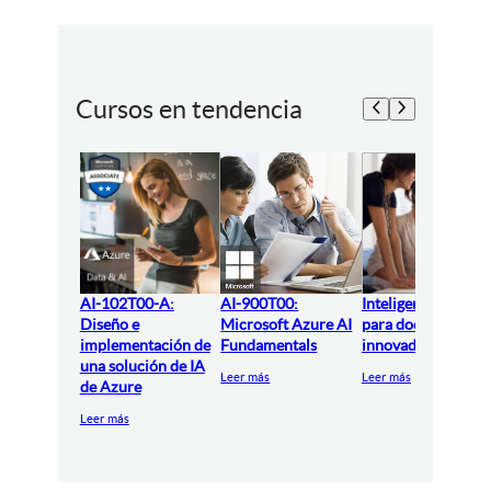
Cursos en tendencia
AI-102T00-A:
AI-900T00:
Inteligencia artifici
Diseño e
Microsoft Azure AI
para docentes
implementación de
Fundamentals
innovadores
una solución de IA
Leer más
Leer más
de Azure
Leer más