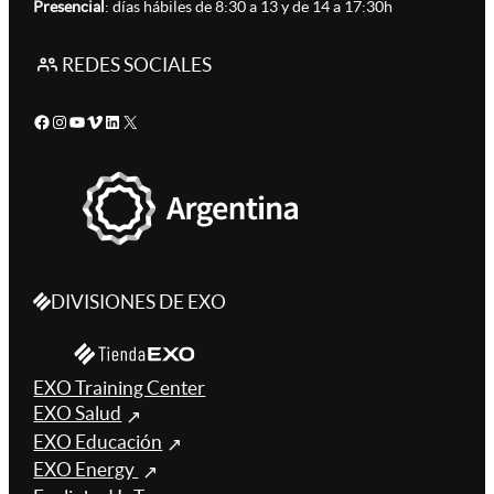
Presencial
: días hábiles de 8:30 a 13 y de 14 a 17:30h
REDES SOCIALES
Facebook
Instagram
YouTube
Vimeo
LinkedIn
X
DIVISIONES DE EXO
EXO Training Center
EXO Salud
EXO Educación
EXO Energy