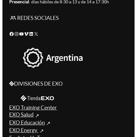
Presencial
: días hábiles de 8:30 a 13 y de 14 a 17:30h
REDES SOCIALES
Facebook
Instagram
YouTube
Vimeo
LinkedIn
X
DIVISIONES DE EXO
EXO Training Center
EXO Salud
EXO Educación
EXO Energy