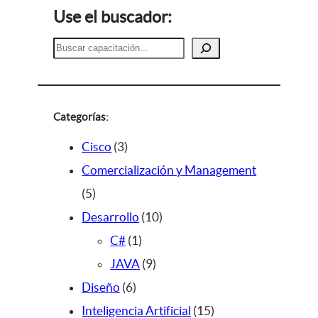
Use el buscador:
B
u
s
c
a
Categorías:
r
3
Cisco
3
p
Comercialización y Management
5
r
5
p
o
1
Desarrollo
10
r
d
1
0
C#
1
o
u
p
9
p
JAVA
9
d
c
6
r
p
r
Diseño
6
u
t
p
o
r
o
1
Inteligencia Artificial
15