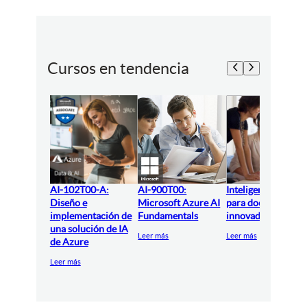
Cursos en tendencia
AI-102T00-A:
AI-900T00:
Inteligencia artifici
Diseño e
Microsoft Azure AI
para docentes
implementación de
Fundamentals
innovadores
una solución de IA
Leer más
Leer más
de Azure
Leer más