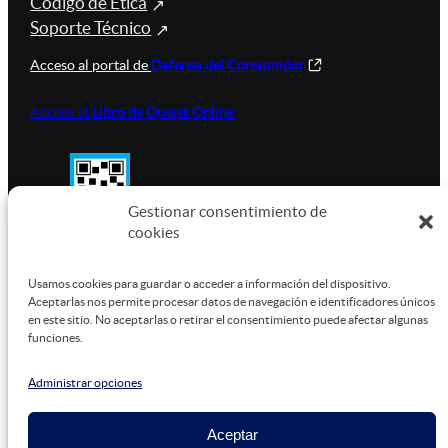
Código de Ética
Soporte Técnico
Acceso al portal de
Defensa del Consumidor
Acceso al
Libro de Quejas Online
Gestionar consentimiento de
cookies
SUSTENTABILIDAD
Usamos cookies para guardar o acceder a información del dispositivo.
Aceptarlas nos permite procesar datos de navegación e identificadores únicos
en este sitio. No aceptarlas o retirar el consentimiento puede afectar algunas
funciones.
Este sitio está alojado en
Microsoft Azure
, funcionando
con energía verde.
Administrar opciones
Aceptar