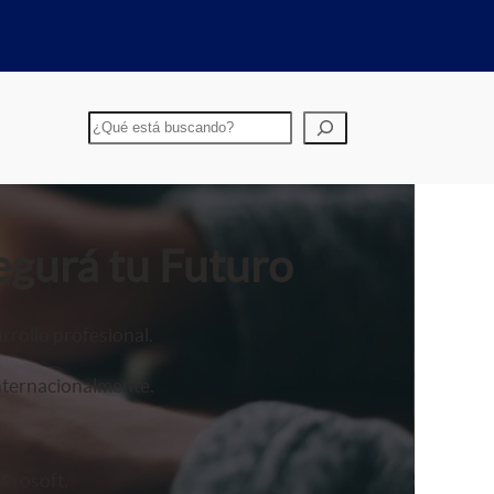
Buscar
egurá tu Futuro
rrollo profesional.
nternacionalmente.
crosoft.