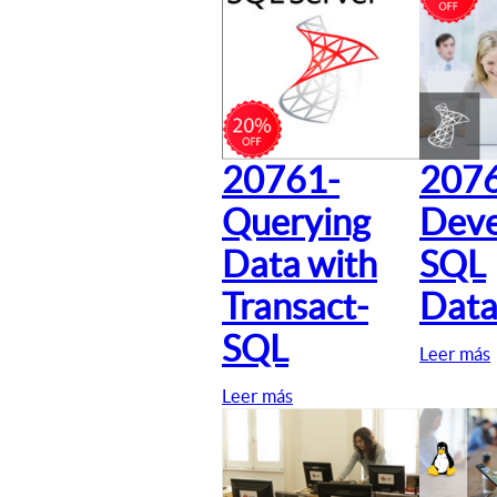
20761-
207
Querying
Deve
Data with
SQL
Transact-
Data
SQL
Leer más
Leer más