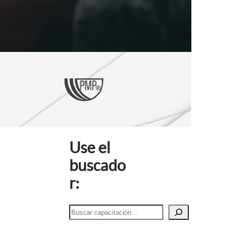
Use el
buscado
r:
B
u