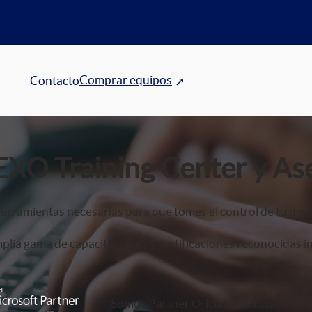
Comprar equipos
Contacto
EXO Training Center y As
erramientas necesarias para que tomes el control de tu desa
lia gama de capacitaciones y certificaciones reconocidas i
Somos Partner Oficial de Educación Mi