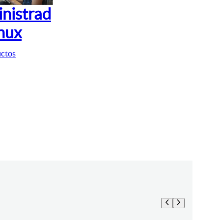
nistrad
inux
uctos