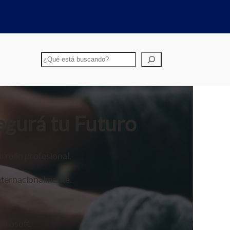
Buscar
egurá tu Futuro
rrollo profesional.
nternacionalmente.
crosoft.