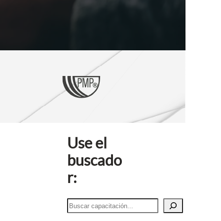
Use el
buscado
r:
B
u