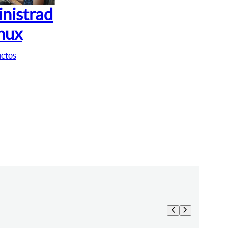
nistrad
inux
uctos