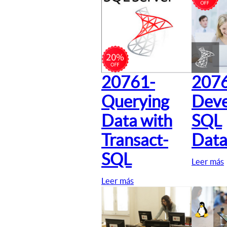
20761-
207
Querying
Deve
Data with
SQL
Transact-
Data
SQL
Leer más
Leer más