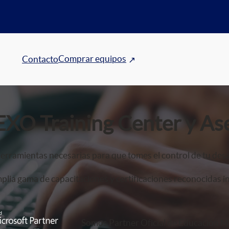
Comprar equipos
Contacto
EXO Training Center y As
erramientas necesarias para que tomes el control de tu desa
lia gama de capacitaciones y certificaciones reconocidas i
Somos Partner Oficial de Educación Mi