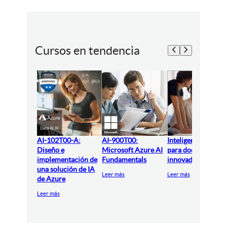
Cursos en tendencia
AI-102T00-A:
AI-900T00:
Inteligencia artifici
Diseño e
Microsoft Azure AI
para docentes
implementación de
Fundamentals
innovadores
una solución de IA
Leer más
Leer más
de Azure
Leer más