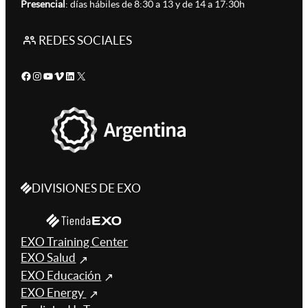
Presencial
: días hábiles de 8:30 a 13 y de 14 a 17:30h
REDES SOCIALES
Facebook
Instagram
YouTube
Vimeo
LinkedIn
X
DIVISIONES DE EXO
EXO Training Center
EXO Salud
EXO Educación
EXO Energy