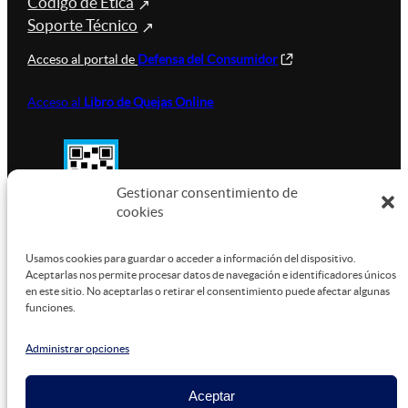
Código de Ética
Soporte Técnico
Acceso al portal de
Defensa del Consumidor
Acceso al
Libro de Quejas Online
Gestionar consentimiento de
cookies
SUSTENTABILIDAD
Usamos cookies para guardar o acceder a información del dispositivo.
Aceptarlas nos permite procesar datos de navegación e identificadores únicos
en este sitio. No aceptarlas o retirar el consentimiento puede afectar algunas
funciones.
Este sitio está alojado en
Microsoft Azure
, funcionando
con energía verde.
Administrar opciones
Aceptar