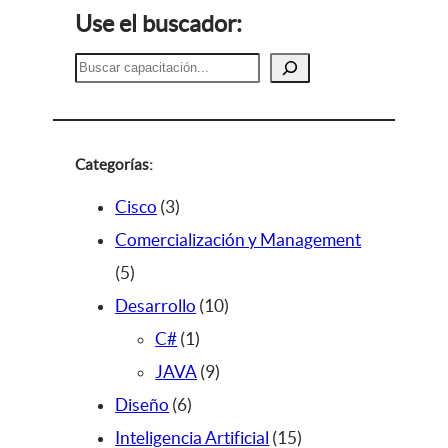
Use el buscador:
B
u
s
c
a
Categorías:
r
3
Cisco
3
p
Comercialización y Management
5
r
5
p
o
1
Desarrollo
10
r
d
1
0
C#
1
o
u
p
9
p
JAVA
9
d
c
6
r
p
r
Diseño
6
u
t
p
o
r
o
1
Inteligencia Artificial
15