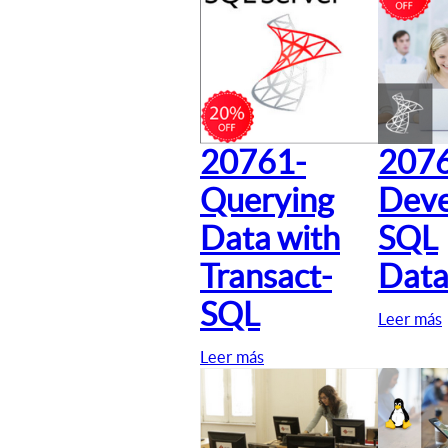
20761-
207
Querying
Deve
Data with
SQL
Transact-
Data
SQL
Leer más
Leer más