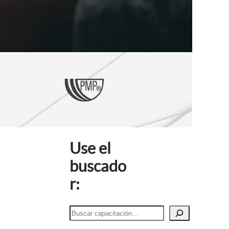
Use el
buscado
r:
B
u