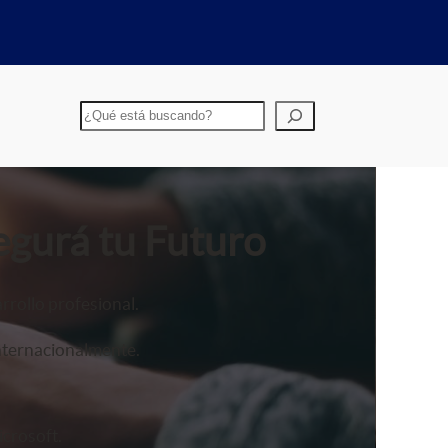
Buscar
egurá tu Futuro
rrollo profesional.
nternacionalmente.
crosoft.