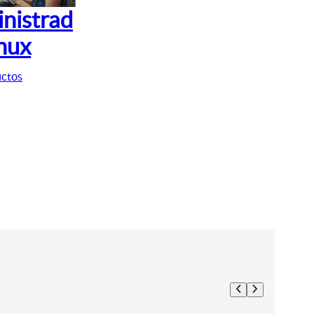
nistrad
inux
uctos