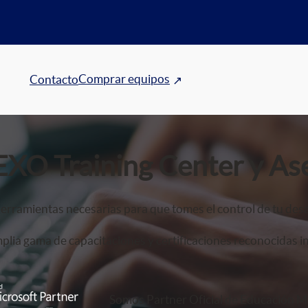
Comprar equipos
Contacto
EXO Training Center y As
erramientas necesarias para que tomes el control de tu desa
lia gama de capacitaciones y certificaciones reconocidas i
Somos Partner Oficial de Educación Mi