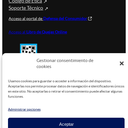
Código de Ética
Soporte Técnico
Acceso al portal de
Defensa del Consumidor
Acceso al
Libro de Quejas Online
Gestionar consentimiento de
cookies
SUSTENTABILIDAD
Usamos cookies para guardar o acceder a información del dispositivo.
Aceptarlas nos permite procesar datos de navegación e identificadores únicos
en este sitio. No aceptarlas o retirar el consentimiento puede afectar algunas
funciones.
Este sitio está alojado en
Microsoft Azure
, funcionando
con energía verde.
Administrar opciones
Aceptar