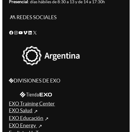
Presencial
: días hábiles de 8:30 a 13 y de 14 a 17:30h
REDES SOCIALES
Facebook
Instagram
YouTube
Vimeo
LinkedIn
X
DIVISIONES DE EXO
EXO Training Center
EXO Salud
EXO Educación
EXO Energy