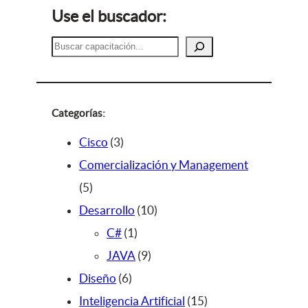
Use el buscador:
B
u
s
c
a
Categorías:
r
3
Cisco
3
p
Comercialización y Management
5
r
5
p
o
1
Desarrollo
10
r
d
1
0
C#
1
o
u
p
9
p
JAVA
9
d
c
6
r
p
r
Diseño
6
u
t
p
o
r
o
1
Inteligencia Artificial
15