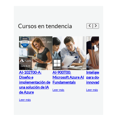
Cursos en tendencia
AI-102T00-A:
AI-900T00:
Inteligencia artifici
Diseño e
Microsoft Azure AI
para docentes
implementación de
Fundamentals
innovadores
una solución de IA
Leer más
Leer más
de Azure
Leer más