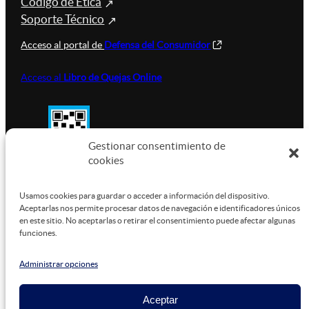
Código de Ética
Soporte Técnico
Acceso al portal de
Defensa del Consumidor
Acceso al
Libro de Quejas Online
Gestionar consentimiento de
cookies
SUSTENTABILIDAD
Usamos cookies para guardar o acceder a información del dispositivo.
Aceptarlas nos permite procesar datos de navegación e identificadores únicos
en este sitio. No aceptarlas o retirar el consentimiento puede afectar algunas
funciones.
Este sitio está alojado en
Microsoft Azure
, funcionando
con energía verde.
Administrar opciones
Aceptar