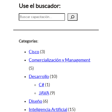
Use el buscador:
B
u
s
c
a
Categorías:
r
3
Cisco
3
p
Comercialización y Management
5
r
5
p
o
1
Desarrollo
10
r
d
1
0
C#
1
o
u
p
9
p
JAVA
9
d
c
6
r
p
r
Diseño
6
u
t
p
o
r
o
1
Inteligencia Artificial
15