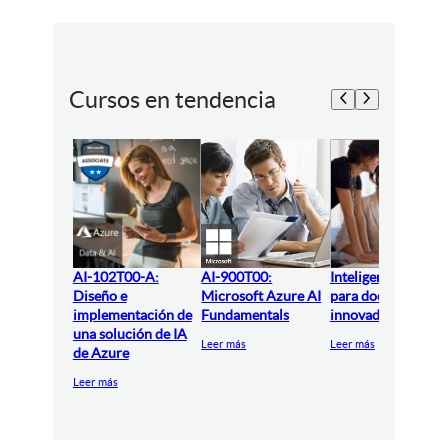
Cursos en tendencia
AI-102T00-A:
AI-900T00:
Inteligencia artifici
Diseño e
Microsoft Azure AI
para docentes
implementación de
Fundamentals
innovadores
una solución de IA
Leer más
Leer más
de Azure
Leer más