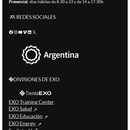
Presencial
: días hábiles de 8:30 a 13 y de 14 a 17:30h
REDES SOCIALES
Facebook
Instagram
YouTube
Vimeo
LinkedIn
X
DIVISIONES DE EXO
EXO Training Center
EXO Salud
EXO Educación
EXO Energy