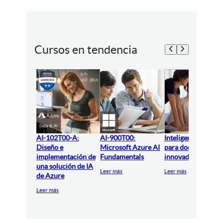
Cursos en tendencia
AI-102T00-A:
AI-900T00:
Inteligencia artifici
Diseño e
Microsoft Azure AI
para docentes
implementación de
Fundamentals
innovadores
una solución de IA
Leer más
Leer más
de Azure
Leer más