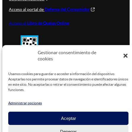
Acceso al portal de
Defensa del Consumidor
Acceso al
Libro de Quejas Online
Gestionar consentimiento de
cookies
SUSTENTABILIDAD
Usamos cookies para guardar o acceder a información del dispositivo.
Aceptarlas nos permite procesar datos de navegación e identificadores únicos
en este sitio. No aceptarlas o retirar el consentimiento puede afectar algunas
funciones.
Este sitio está alojado en
Microsoft Azure
, funcionando
con energía verde.
Administrar opciones
Aceptar
©
2026
Denegar