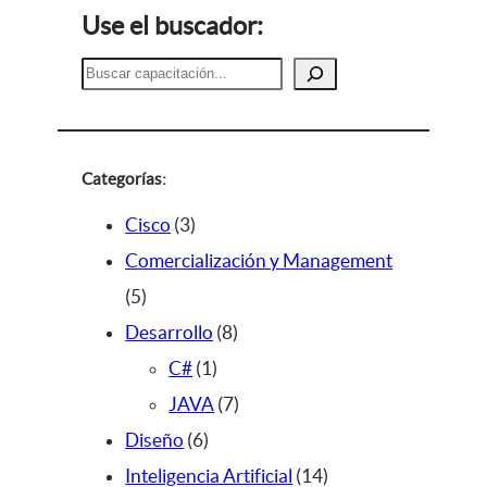
Use el buscador:
B
u
s
c
a
Categorías:
r
3
Cisco
3
p
Comercialización y Management
5
r
5
p
o
8
Desarrollo
8
r
d
1
p
C#
1
o
u
p
r
7
JAVA
7
d
c
6
r
o
p
Diseño
6
u
t
p
o
d
r
1
Inteligencia Artificial
14