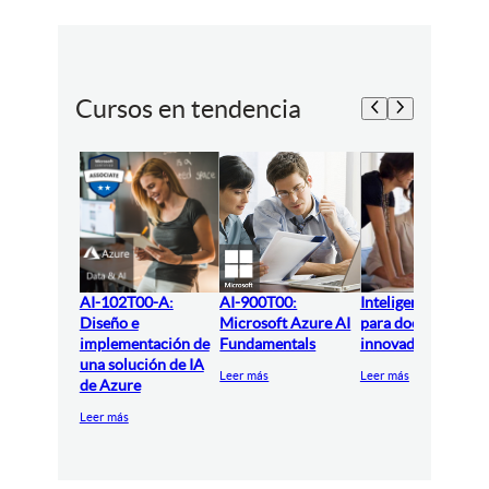
Cursos en tendencia
AI-102T00-A:
AI-900T00:
Inteligencia artifici
Diseño e
Microsoft Azure AI
para docentes
implementación de
Fundamentals
innovadores
una solución de IA
Leer más
Leer más
de Azure
Leer más