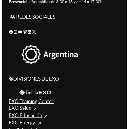
Presencial
: días hábiles de 8:30 a 13 y de 14 a 17:30h
REDES SOCIALES
Facebook
Instagram
YouTube
Vimeo
LinkedIn
X
DIVISIONES DE EXO
EXO Training Center
EXO Salud
EXO Educación
EXO Energy