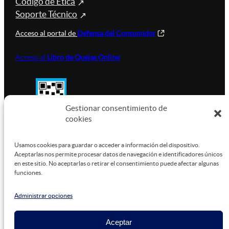
Código de Ética
Soporte Técnico
Acceso al portal de
Defensa del Consumidor
Acceso al
Libro de Quejas Online
Gestionar consentimiento de
cookies
SUSTENTABILIDAD
Usamos cookies para guardar o acceder a información del dispositivo.
Aceptarlas nos permite procesar datos de navegación e identificadores únicos
en este sitio. No aceptarlas o retirar el consentimiento puede afectar algunas
funciones.
Este sitio está alojado en
Microsoft Azure
, funcionando
con energía verde.
Administrar opciones
Aceptar