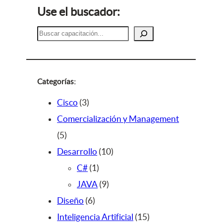
Use el buscador:
B
u
s
c
a
Categorías:
r
3
Cisco
3
p
Comercialización y Management
5
r
5
p
o
1
Desarrollo
10
r
d
1
0
C#
1
o
u
p
9
p
JAVA
9
d
c
6
r
p
r
Diseño
6
u
t
p
o
r
o
1
Inteligencia Artificial
15