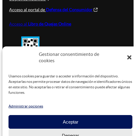
Acceso al portal de
Defensa del Consumidor
Acceso al
Libro de Quejas Online
Gestionar consentimiento de
cookies
SUSTENTABILIDAD
Usamos cookies para guardar o acceder a información del dispositivo.
Aceptarlas nos permite procesar datos de navegación e identificadores únicos
en este sitio. No aceptarlas o retirar el consentimiento puede afectar algunas
funciones.
Este sitio está alojado en
Microsoft Azure
, funcionando
con energía verde.
Administrar opciones
Aceptar
©
2026
Denegar