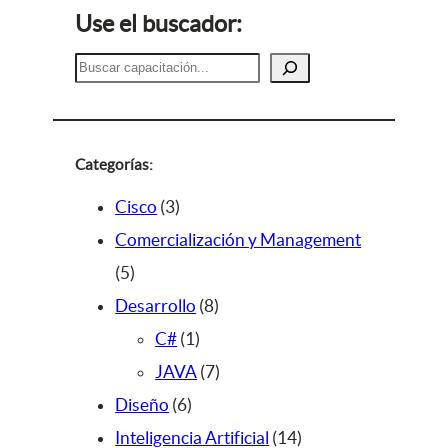
Use el buscador:
B
u
s
c
a
Categorías:
r
3
Cisco
3
p
Comercialización y Management
5
r
5
p
o
8
Desarrollo
8
r
d
1
p
C#
1
o
u
p
r
7
JAVA
7
d
c
6
r
o
p
Diseño
6
u
t
p
o
d
r
1
Inteligencia Artificial
14