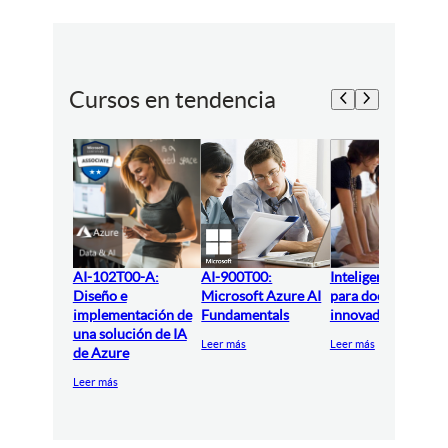
Cursos en tendencia
AI-102T00-A:
AI-900T00:
Inteligencia artifici
Diseño e
Microsoft Azure AI
para docentes
implementación de
Fundamentals
innovadores
una solución de IA
Leer más
Leer más
de Azure
Leer más