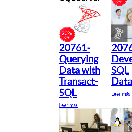
20761-
207
Querying
Deve
Data with
SQL
Transact-
Data
SQL
Leer más
Leer más