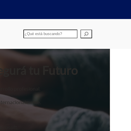
Buscar
egurá tu Futuro
rrollo profesional.
nternacionalmente.
crosoft.