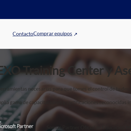
Comprar equipos
Contacto
EXO Training Center y As
erramientas necesarias para que tomes el control de tu desa
lia gama de capacitaciones y certificaciones reconocidas i
Somos Partner Oficial de Educación Mi