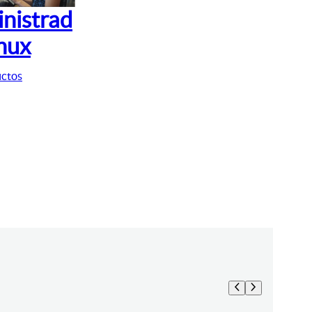
nistrad
inux
uctos