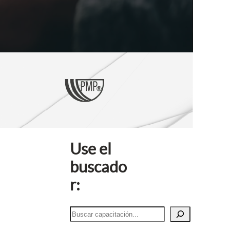
Use el
buscado
r:
B
u