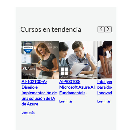
Cursos en tendencia
AI-102T00-A:
AI-900T00:
Inteligencia artifici
Diseño e
Microsoft Azure AI
para docentes
implementación de
Fundamentals
innovadores
una solución de IA
Leer más
Leer más
de Azure
Leer más