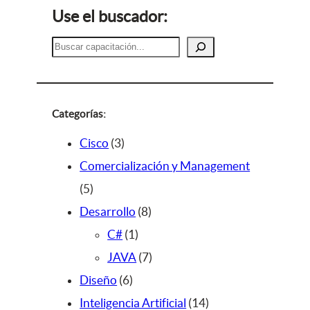
Use el buscador:
B
u
s
c
a
Categorías:
r
3
Cisco
3
p
Comercialización y Management
5
r
5
p
o
8
Desarrollo
8
r
d
1
p
C#
1
o
u
p
r
7
JAVA
7
d
c
6
r
o
p
Diseño
6
u
t
p
o
d
r
1
Inteligencia Artificial
14