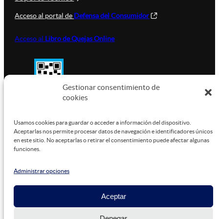
Acceso al portal de
Defensa del Consumidor
Acceso al
Libro de Quejas Online
Gestionar consentimiento de
cookies
SUSTENTABILIDAD
Usamos cookies para guardar o acceder a información del dispositivo.
Aceptarlas nos permite procesar datos de navegación e identificadores únicos
en este sitio. No aceptarlas o retirar el consentimiento puede afectar algunas
funciones.
Este sitio está alojado en
Microsoft Azure
, funcionando
con energía verde.
Administrar opciones
Aceptar
©
2026
Denegar