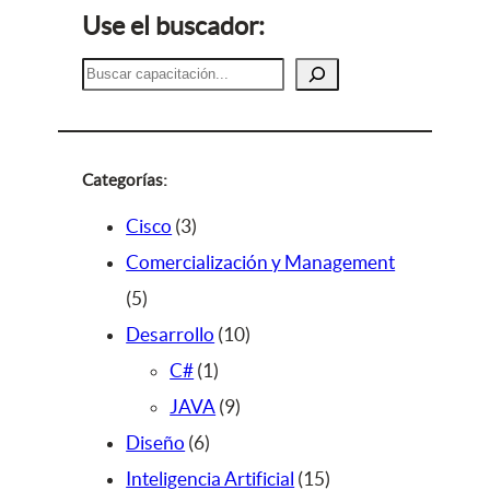
Use el buscador:
B
u
s
c
a
Categorías:
r
3
Cisco
3
p
Comercialización y Management
5
r
5
p
o
1
Desarrollo
10
r
d
1
0
C#
1
o
u
p
9
p
JAVA
9
d
c
6
r
p
r
Diseño
6
u
t
p
o
r
o
1
Inteligencia Artificial
15