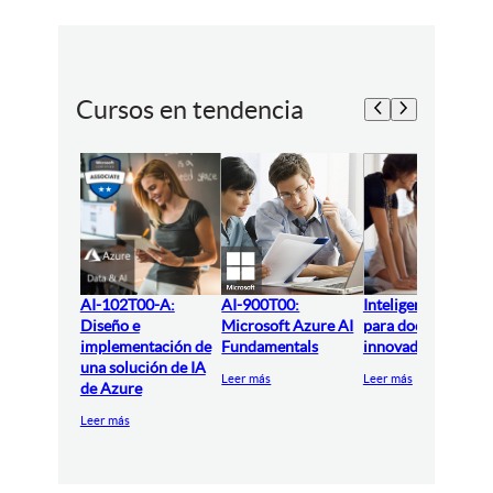
Cursos en tendencia
AI-102T00-A:
AI-900T00:
Inteligencia artifici
Diseño e
Microsoft Azure AI
para docentes
implementación de
Fundamentals
innovadores
una solución de IA
Leer más
Leer más
de Azure
Leer más