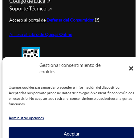
Código de Ética
Soporte Técnico
Acceso al portal de
Defensa del Consumidor
Acceso al
Libro de Quejas Online
Gestionar consentimiento de
cookies
SUSTENTABILIDAD
Usamos cookies para guardar o acceder a información del dispositivo.
Aceptarlas nos permite procesar datos de navegación e identificadores únicos
en este sitio. No aceptarlas o retirar el consentimiento puede afectar algunas
funciones.
Este sitio está alojado en
Microsoft Azure
, funcionando
con energía verde.
Administrar opciones
Aceptar