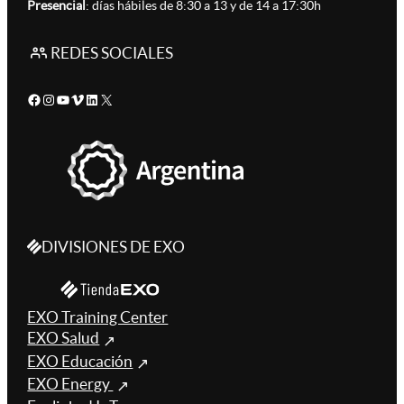
Presencial
: días hábiles de 8:30 a 13 y de 14 a 17:30h
REDES SOCIALES
Facebook
Instagram
YouTube
Vimeo
LinkedIn
X
DIVISIONES DE EXO
EXO Training Center
EXO Salud
EXO Educación
EXO Energy