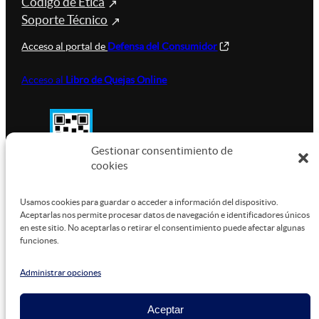
Código de Ética
Soporte Técnico
Acceso al portal de
Defensa del Consumidor
Acceso al
Libro de Quejas Online
Gestionar consentimiento de
cookies
SUSTENTABILIDAD
Usamos cookies para guardar o acceder a información del dispositivo.
Aceptarlas nos permite procesar datos de navegación e identificadores únicos
en este sitio. No aceptarlas o retirar el consentimiento puede afectar algunas
funciones.
Este sitio está alojado en
Microsoft Azure
, funcionando
con energía verde.
Administrar opciones
Aceptar