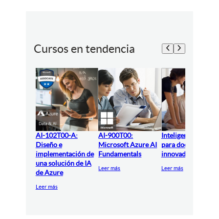
Cursos en tendencia
AI-102T00-A:
AI-900T00:
Inteligencia artifici
Diseño e
Microsoft Azure AI
para docentes
implementación de
Fundamentals
innovadores
una solución de IA
Leer más
Leer más
de Azure
Leer más