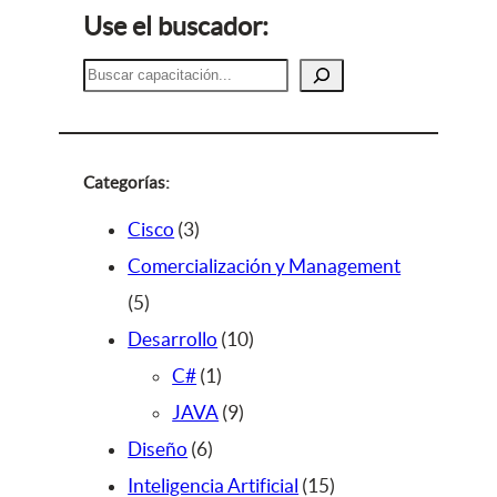
Use el buscador:
B
u
s
c
a
Categorías:
r
3
Cisco
3
p
Comercialización y Management
5
r
5
p
o
1
Desarrollo
10
r
d
1
0
C#
1
o
u
p
9
p
JAVA
9
d
c
6
r
p
r
Diseño
6
u
t
p
o
r
o
1
Inteligencia Artificial
15