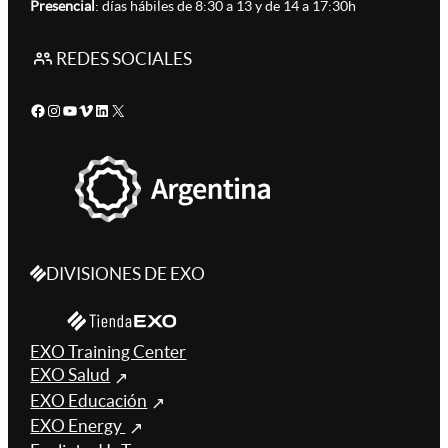
Presencial
: días hábiles de 8:30 a 13 y de 14 a 17:30h
REDES SOCIALES
Facebook
Instagram
YouTube
Vimeo
LinkedIn
X
DIVISIONES DE EXO
EXO Training Center
EXO Salud
EXO Educación
EXO Energy