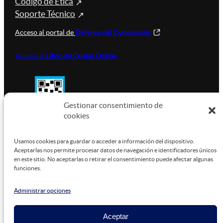
Código de Ética
Soporte Técnico
Acceso al portal de
Defensa del Consumidor
Acceso al
Libro de Quejas Online
Gestionar consentimiento de
cookies
SUSTENTABILIDAD
Usamos cookies para guardar o acceder a información del dispositivo.
Aceptarlas nos permite procesar datos de navegación e identificadores únicos
en este sitio. No aceptarlas o retirar el consentimiento puede afectar algunas
funciones.
Este sitio está alojado en
Microsoft Azure
, funcionando
con energía verde.
Administrar opciones
Aceptar