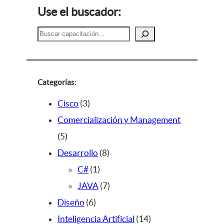
Use el buscador:
B
u
s
c
a
Categorías:
r
3
Cisco
3
p
Comercialización y Management
5
r
5
p
o
8
Desarrollo
8
r
d
1
p
C#
1
o
u
p
r
7
JAVA
7
d
c
6
r
o
p
Diseño
6
u
t
p
o
d
r
1
Inteligencia Artificial
14