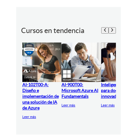
Cursos en tendencia
AI-102T00-A:
AI-900T00:
Inteligencia artifici
Diseño e
Microsoft Azure AI
para docentes
implementación de
Fundamentals
innovadores
una solución de IA
Leer más
Leer más
de Azure
Leer más