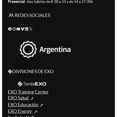
Presencial
: días hábiles de 8:30 a 13 y de 14 a 17:30h
REDES SOCIALES
Facebook
Instagram
YouTube
Vimeo
LinkedIn
X
DIVISIONES DE EXO
EXO Training Center
EXO Salud
EXO Educación
EXO Energy