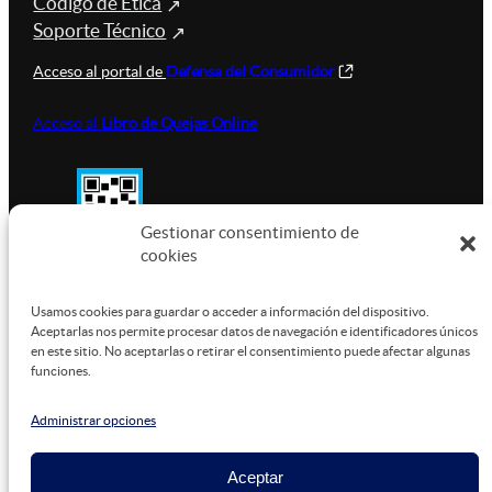
Código de Ética
Soporte Técnico
Acceso al portal de
Defensa del Consumidor
Acceso al
Libro de Quejas Online
Gestionar consentimiento de
cookies
SUSTENTABILIDAD
Usamos cookies para guardar o acceder a información del dispositivo.
Aceptarlas nos permite procesar datos de navegación e identificadores únicos
en este sitio. No aceptarlas o retirar el consentimiento puede afectar algunas
funciones.
Este sitio está alojado en
Microsoft Azure
, funcionando
con energía verde.
Administrar opciones
Aceptar