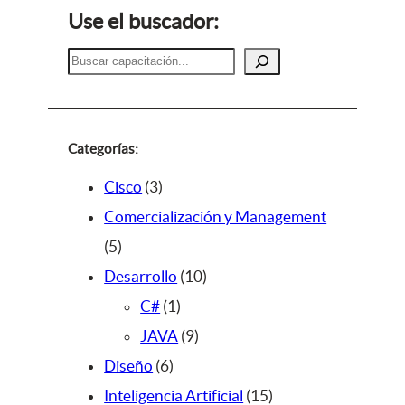
Use el buscador:
B
u
s
c
a
Categorías:
r
3
Cisco
3
p
Comercialización y Management
5
r
5
p
o
1
Desarrollo
10
r
d
1
0
C#
1
o
u
p
9
p
JAVA
9
d
c
6
r
p
r
Diseño
6
u
t
p
o
r
o
1
Inteligencia Artificial
15