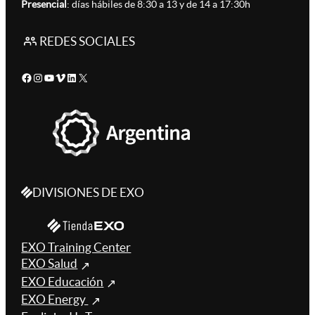
Presencial
: días hábiles de 8:30 a 13 y de 14 a 17:30h
REDES SOCIALES
Facebook
Instagram
YouTube
Vimeo
LinkedIn
X
DIVISIONES DE EXO
EXO Training Center
EXO Salud
EXO Educación
EXO Energy