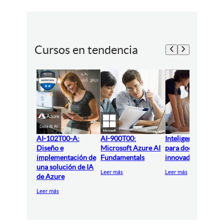
Cursos en tendencia
AI-102T00-A:
AI-900T00:
Inteligencia artifici
Diseño e
Microsoft Azure AI
para docentes
implementación de
Fundamentals
innovadores
una solución de IA
Leer más
Leer más
de Azure
Leer más