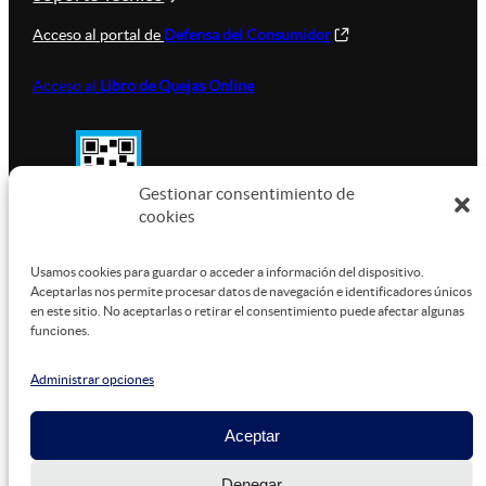
Acceso al portal de
Defensa del Consumidor
Acceso al
Libro de Quejas Online
Gestionar consentimiento de
cookies
SUSTENTABILIDAD
Usamos cookies para guardar o acceder a información del dispositivo.
Aceptarlas nos permite procesar datos de navegación e identificadores únicos
en este sitio. No aceptarlas o retirar el consentimiento puede afectar algunas
funciones.
Este sitio está alojado en
Microsoft Azure
, funcionando
con energía verde.
Administrar opciones
Aceptar
©
2026
Denegar