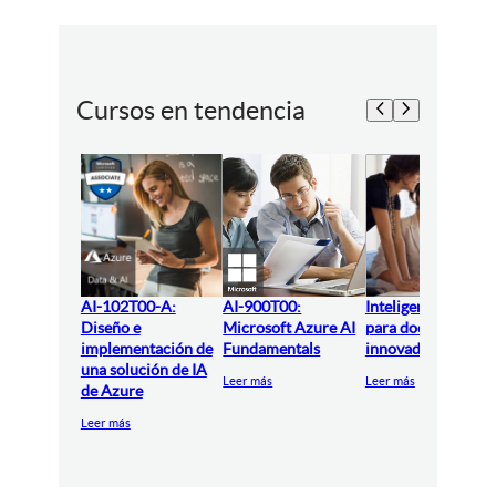
Cursos en tendencia
AI-102T00-A:
AI-900T00:
Inteligencia artifici
Diseño e
Microsoft Azure AI
para docentes
implementación de
Fundamentals
innovadores
una solución de IA
Leer más
Leer más
de Azure
Leer más