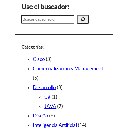
Use el buscador:
B
u
s
c
a
Categorías:
r
3
Cisco
3
p
Comercialización y Management
5
r
5
p
o
8
Desarrollo
8
r
d
1
p
C#
1
o
u
p
r
7
JAVA
7
d
c
6
r
o
p
Diseño
6
u
t
p
o
d
r
1
Inteligencia Artificial
14