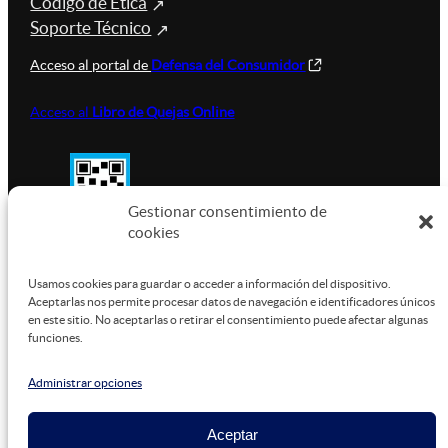
Código de Ética
Soporte Técnico
Acceso al portal de
Defensa del Consumidor
Acceso al
Libro de Quejas Online
Gestionar consentimiento de
cookies
SUSTENTABILIDAD
Usamos cookies para guardar o acceder a información del dispositivo.
Aceptarlas nos permite procesar datos de navegación e identificadores únicos
en este sitio. No aceptarlas o retirar el consentimiento puede afectar algunas
funciones.
Este sitio está alojado en
Microsoft Azure
, funcionando
con energía verde.
Administrar opciones
Aceptar