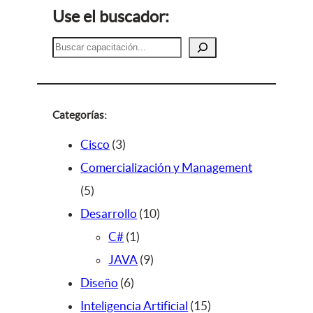
Use el buscador:
B
u
s
c
a
Categorías:
r
3
Cisco
3
p
Comercialización y Management
5
r
5
p
o
1
Desarrollo
10
r
d
1
0
C#
1
o
u
p
9
p
JAVA
9
d
c
6
r
p
r
Diseño
6
u
t
p
o
r
o
1
Inteligencia Artificial
15