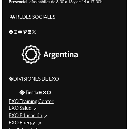
Presencial
: días hábiles de 8:30 a 13 y de 14 a 17:30h
REDES SOCIALES
Facebook
Instagram
YouTube
Vimeo
LinkedIn
X
DIVISIONES DE EXO
EXO Training Center
EXO Salud
EXO Educación
EXO Energy