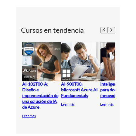
Cursos en tendencia
AI-102T00-A:
AI-900T00:
Inteligencia artifici
Diseño e
Microsoft Azure AI
para docentes
implementación de
Fundamentals
innovadores
una solución de IA
Leer más
Leer más
de Azure
Leer más