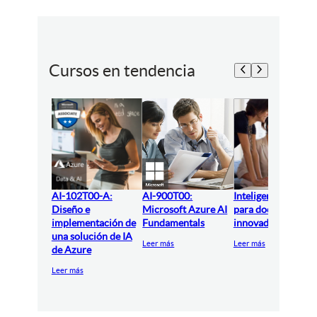
Cursos en tendencia
AI-102T00-A:
AI-900T00:
Inteligencia artifici
Diseño e
Microsoft Azure AI
para docentes
implementación de
Fundamentals
innovadores
una solución de IA
Leer más
Leer más
de Azure
Leer más