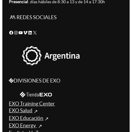
Presencial
: días hábiles de 8:30 a 13 y de 14 a 17:30h
REDES SOCIALES
Facebook
Instagram
YouTube
Vimeo
LinkedIn
X
DIVISIONES DE EXO
EXO Training Center
EXO Salud
EXO Educación
EXO Energy