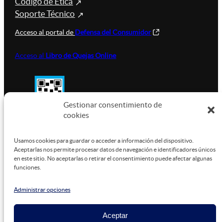
Código de Ética
Soporte Técnico
Acceso al portal de
Defensa del Consumidor
Acceso al
Libro de Quejas Online
Gestionar consentimiento de
cookies
SUSTENTABILIDAD
Usamos cookies para guardar o acceder a información del dispositivo.
Aceptarlas nos permite procesar datos de navegación e identificadores únicos
en este sitio. No aceptarlas o retirar el consentimiento puede afectar algunas
funciones.
Este sitio está alojado en
Microsoft Azure
, funcionando
con energía verde.
Administrar opciones
Aceptar