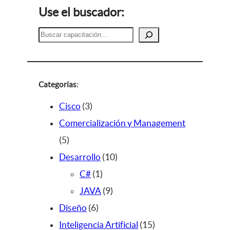
Use el buscador:
B
u
s
c
a
Categorías:
r
3
Cisco
3
p
Comercialización y Management
5
r
5
p
o
1
Desarrollo
10
r
d
1
0
C#
1
o
u
p
9
p
JAVA
9
d
c
6
r
p
r
Diseño
6
u
t
p
o
r
o
1
Inteligencia Artificial
15