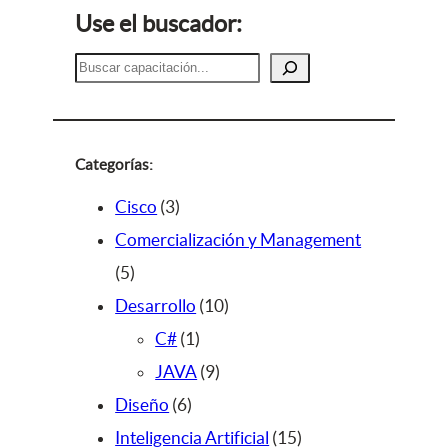
Use el buscador:
B
u
s
c
a
Categorías:
r
3
Cisco
3
p
Comercialización y Management
5
r
5
p
o
1
Desarrollo
10
r
d
1
0
C#
1
o
u
p
9
p
JAVA
9
d
c
6
r
p
r
Diseño
6
u
t
p
o
r
o
1
Inteligencia Artificial
15