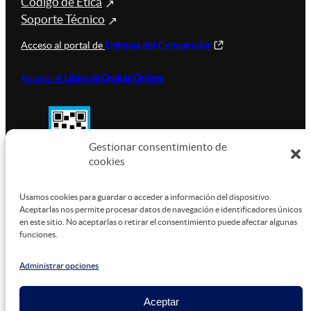
Código de Ética
Soporte Técnico
Acceso al portal de
Defensa del Consumidor
Acceso al
Libro de Quejas Online
Gestionar consentimiento de
cookies
SUSTENTABILIDAD
Usamos cookies para guardar o acceder a información del dispositivo.
Aceptarlas nos permite procesar datos de navegación e identificadores únicos
en este sitio. No aceptarlas o retirar el consentimiento puede afectar algunas
funciones.
Este sitio está alojado en
Microsoft Azure
, funcionando
con energía verde.
Administrar opciones
Aceptar