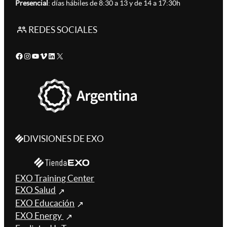
Presencial
: días hábiles de 8:30 a 13 y de 14 a 17:30h
REDES SOCIALES
Facebook
Instagram
YouTube
Vimeo
LinkedIn
X
DIVISIONES DE EXO
EXO Training Center
EXO Salud
EXO Educación
EXO Energy