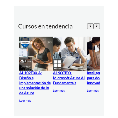
Cursos en tendencia
AI-102T00-A:
AI-900T00:
Inteligencia artifici
Diseño e
Microsoft Azure AI
para docentes
implementación de
Fundamentals
innovadores
una solución de IA
Leer más
Leer más
de Azure
Leer más